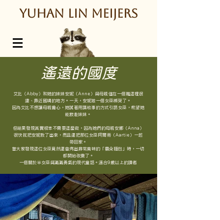
Yuhan Lin Meijers
遙遠的國度
艾比（Abby）和她的妹妹安妮（Anne）與母親住在一個離這裡很
遠、靠近國境的地方。一天，安妮被一個女巫綁架了。
因為艾比不想讓母親擔心，她試著用講故事的方式引誘女巫，希望她
AUTEUR
能放走妹妹。
但結果發現其實根本不需要這麼做，因為她們的母親安娜（Anna）
很快就把安妮救了出來，而且還把那位女巫阿爾蒂（Aartie）一起
帶回家。
當大家發現這位女巫竟然還會烤出非常美味的「雲朵麵包」時，一切
都開始改變了。
一個關於半女巫與滿滿勇氣的現代童話。適合9歲以上的讀者