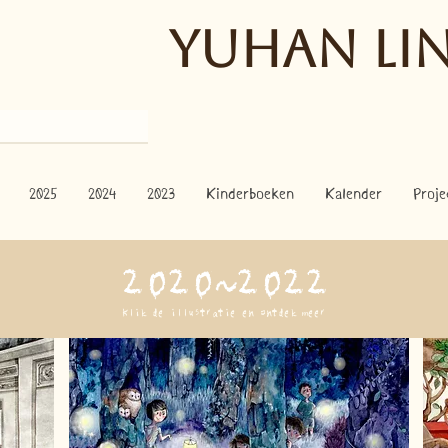
Y
uhan Lin
2025
2024
2023
Kinderboeken
Kalender
Proje
​2020~2022
Klik de illustratie en ontdek meer