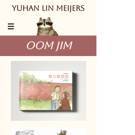
Y
uhan Lin Meijers
Oom Jim