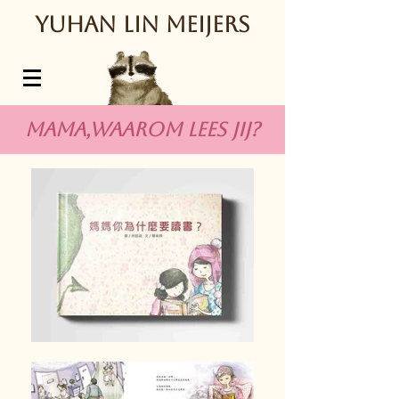
Y
uhan Lin Meijers
MaMa,Waarom Lees jij?