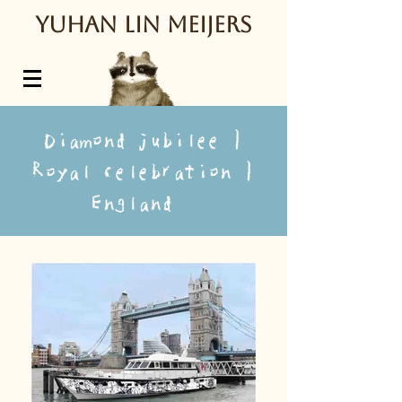
Y
uhan Lin Meijers
Diamond jubilee |
Royal celebration |
England